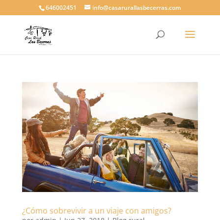
646002451
info@casarurallasbecerras.com
¿Cómo sobrevivir a un viaje con amigos?