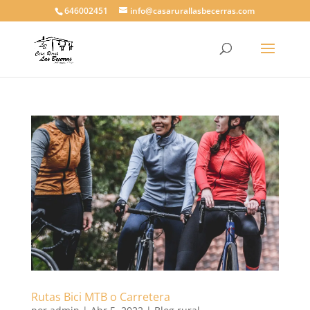
646002451
info@casarurallasbecerras.com
Rutas Bici MTB o Carretera