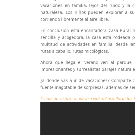
vacaciones en familia, lejos del ruido y la
naturaleza. Los niños pueden explorar a su
corriendo libremente al aire libre.
En conclusión esta encantadora Casa Rural l
sencilla y acogedora, la casa está rodeada 
multitud de actividades en familia, desde l
rutas a caballo, rutas micológicas.
Ahora que llega el verano ven al parque 
impresionantes y surrealistas parajes naturale
¿a dónde vas a ir de vacaciones? Comparte c
fuente inagotable de sorpresas, además de ser
Échale un vistazo a nuestro video, Casa Rural las 