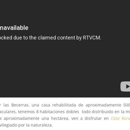
r las Becerras, una casa rehabilitada de aproximadamente 50
aculares, tenemos 8 habitaciones dobles todo distribuido en la 
e aproximadamente una hectárea, ven a disfrutar en
Casa Rura
ivilegiado por la naturaleza.