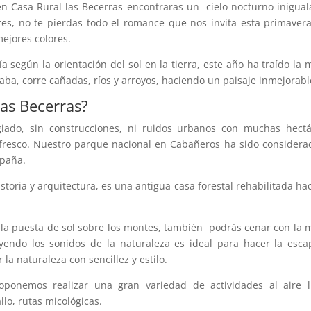
en Casa Rural las Becerras encontraras un cielo nocturno inigual
res, no te pierdas todo el romance que nos invita esta primavera
mejores colores.
ía según la orientación del sol en la tierra, este año ha traído la 
ba, corre cañadas, ríos y arroyos, haciendo un paisaje inmejorabl
as Becerras?
giado, sin construcciones, ni ruidos urbanos con muchas hect
y fresco. Nuestro parque nacional en Cabañeros ha sido considera
spaña.
toria y arquitectura, es una antigua casa forestal rehabilitada ha
er la puesta de sol sobre los montes, también podrás cenar con la 
endo los sonidos de la naturaleza es ideal para hacer la esc
 la naturaleza con sencillez y estilo.
roponemos realizar una gran variedad de actividades al aire l
lo, rutas micológicas.