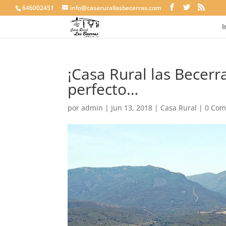
646002451
info@casarurallasbecerras.com
I
¡Casa Rural las Becerr
perfecto…
por
admin
|
Jun 13, 2018
|
Casa Rural
|
0 Com