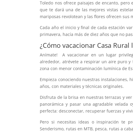
Toledo nos ofrece paisajes de encanto, pero 
que te dará una de las mejores vistas estela
mariposas revolotean y las flores ofrecen sus 
Cada año el inicio y final de cada estación var
primavera, hacía más de diez años que no pasa
¿Cómo vacacionar Casa Rural l
Anímate! A vacacionar en un lugar privile
alrededor, atrévete a respirar un aire puro 
zona con menor contaminación lumínica de E
Empieza conociendo nuestras instalaciones, his
años, con materiales y técnicas originales.
Disfruta de la brisa en nuestras terrazas y v
panorámica y pasar una agradable velada oy
perfecta: desconectar, recuperar fuerzas y vivir
Pero si necesitas ideas o inspiración te p
Senderismo, rutas en MTB, pesca, rutas a cabal