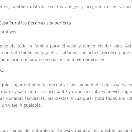
entos, también disfruta con tus amigos y programa estas vacac
Casa Rural las Becerras sea perfecta
arativos
je de toda la familia para el viaje y temen olvidar algo. As
 a un lado todos los juguetes, sabanas, peluches, recuerda que 
omunicación te harán conectarte con tu verdadero ser.
asa
uier lugar del planeta, encontrar las comodidades de casa es a 
diario y salir de él es fascinante ya que descubres nuevos luga
s Comidas familiares, las siestas a cualquier hora todas tus ru
un viaje inigualable.
stán llenos de naturaleza. De esta manera, es posible pasar 