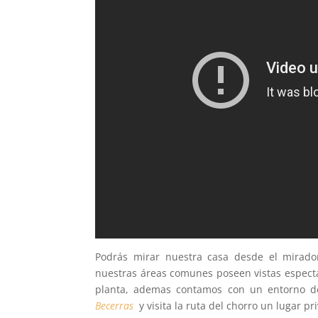
Podrás mirar nuestra casa desde el mirado
nuestras áreas comunes poseen vistas espect
planta, ademas contamos con un entorno d
Becerras
y visita la ruta del chorro un lugar pr