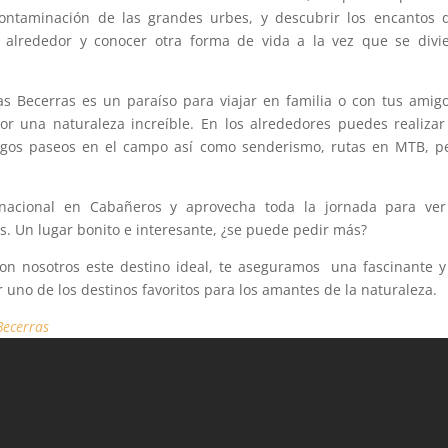
 contaminación de las grandes urbes, y descubrir los encantos 
 alrededor y conocer otra forma de vida a la vez que se divi
as Becerras es un paraíso para viajar en familia o con tus amig
por una naturaleza increíble. En los alrededores puedes realiza
argos paseos en el campo así como senderismo, rutas en MTB, p
nacional en Cabañeros y aprovecha toda la jornada para ver
s. Un lugar bonito e interesante, ¿se puede pedir más?
on nosotros este destino ideal, te aseguramos una fascinante 
 uno de los destinos favoritos para los amantes de la naturaleza.
Becerras