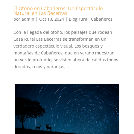
El Otoño en Cabañeros: Un Espectáculo
Natural en Las Becerras
por
admin
|
Oct 10, 2024
|
Blog rural
,
Cabañeros
Con la llegada del otoño, los paisajes que rodean
Casa Rural Las Becerras se transforman en un
verdadero espectáculo visual. Los bosques y
montañas de Cabañeros, que en verano muestran
un verde profundo, se visten ahora de cálidos tonos
dorados, rojos y naranjas,...