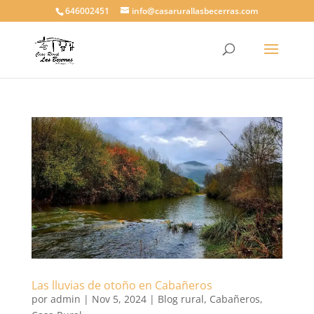
646002451
info@casarurallasbecerras.com
Las lluvias de otoño en Cabañeros
por
admin
|
Nov 5, 2024
|
Blog rural
,
Cabañeros
,