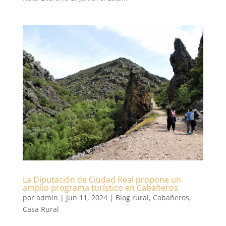
La Diputación de Ciudad Real propone un
amplio programa turístico en Cabañeros
por
admin
|
Jun 11, 2024
|
Blog rural
,
Cabañeros
,
Casa Rural