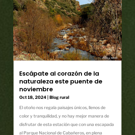
Escápate al corazón de la
naturaleza este puente de
noviembre
Oct 18, 2024
|
Blog rural
El otoño nos regala paisajes únicos, llenos de
color y tranquilidad, y no hay mejor manera de
disfrutar de esta estación que con una escapada
al Parque Nacional de Cabañeros, en plena