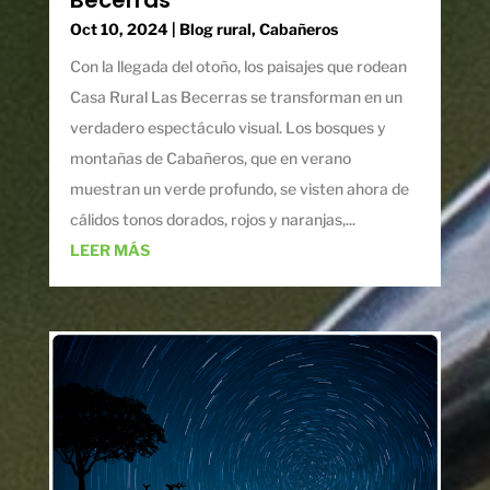
Oct 10, 2024
|
Blog rural
,
Cabañeros
Con la llegada del otoño, los paisajes que rodean
Casa Rural Las Becerras se transforman en un
verdadero espectáculo visual. Los bosques y
montañas de Cabañeros, que en verano
muestran un verde profundo, se visten ahora de
cálidos tonos dorados, rojos y naranjas,...
LEER MÁS