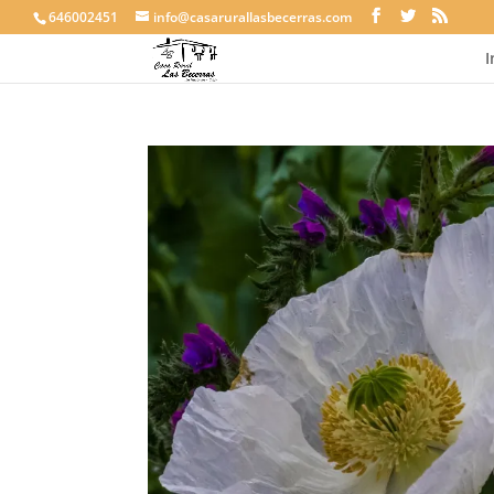
646002451
info@casarurallasbecerras.com
I