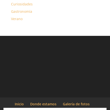
Curiosidades
Gastronomía
Verano
Inicio
Donde estamos
Galería de fotos
Actividades
Entorno
Blog Cabañeros