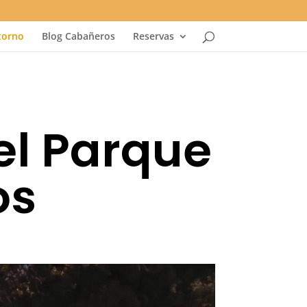
torno
Blog Cabañeros
Reservas
el Parque
os