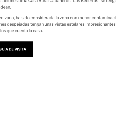
alaciones de la Casa Rural Cabañeros “Las Becerras” se tengan
odean.
en vano, ha sido considerada la zona con menor contaminació
hes despejadas tengan unas vistas estelares impresionantes 
los que cuenta la casa.
GUÍA DE VISITA