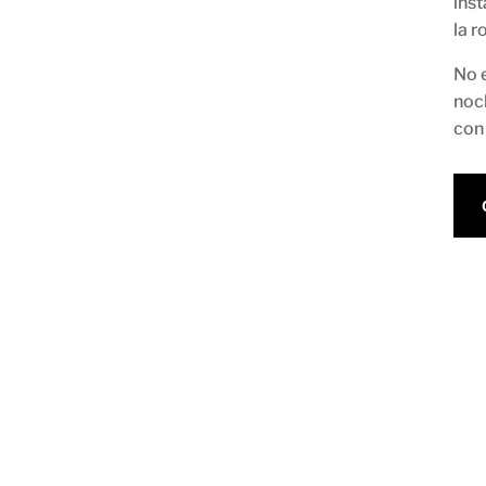
inst
la r
No 
noc
con 