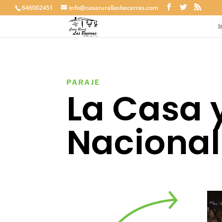
646002451
info@casarurallasbecerras.com
I
PARAJE
La Casa y
Nacional