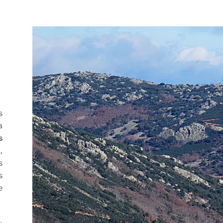
s
a
s
,
s
s
e
,