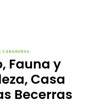
E CABAÑEROS
, Fauna y
leza, Casa
as Becerras