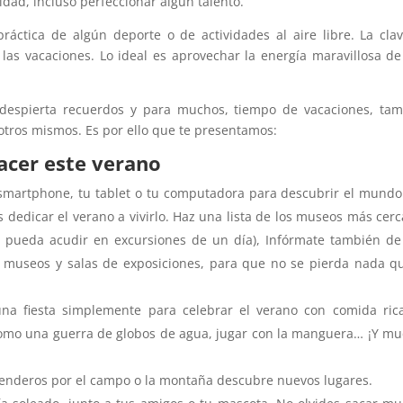
dad, incluso perfeccionar algún talento.
ctica de algún deporte o de actividades al aire libre. La cla
 las vacaciones. Lo ideal es aprovechar la energía maravillosa d
 despierta recuerdos y para muchos, tiempo de vacaciones, ta
tros mismos. Es por ello que te presentamos:
acer este verano
smartphone, tu tablet o tu computadora para descubrir el mund
es dedicar el verano a vivirlo. Haz una lista de los museos más cer
e pueda acudir en excursiones de un día), Infórmate también d
os museos y salas de exposiciones, para que no se pierda nada q
a fiesta simplemente para celebrar el verano con comida ric
omo una guerra de globos de agua, jugar con la manguera… ¡Y m
 senderos por el campo o la montaña descubre nuevos lugares.