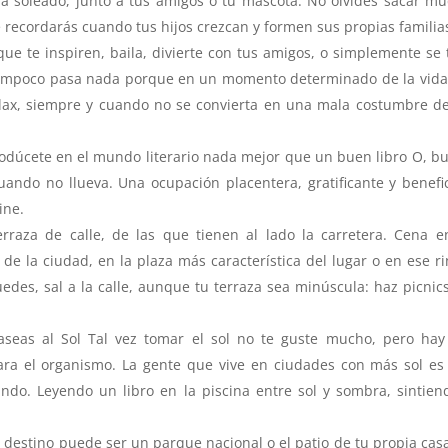
ía soleado, junto a tus amigos o tu mascota. No olvides sacar m
 recordarás cuando tus hijos crezcan y formen sus propias familia
e te inspiren, baila, divierte con tus amigos, o simplemente se
y tampoco pasa nada porque en un momento determinado de la vid
lax, siempre y cuando no se convierta en una mala costumbre d
trodúcete en el mundo literario nada mejor que un buen libro O, b
uando no llueva. Una ocupación placentera, gratificante y benefi
ine.
raza de calle, de las que tienen al lado la carretera. Cena 
 de la ciudad, en la plaza más característica del lugar o en ese r
edes, sal a la calle, aunque tu terraza sea minúscula: haz picnics
eas al Sol Tal vez tomar el sol no te guste mucho, pero hay
ra el organismo. La gente que vive en ciudades con más sol e
ando. Leyendo un libro en la piscina entre sol y sombra, sintien
u destino puede ser un parque nacional o el patio de tu propia cas