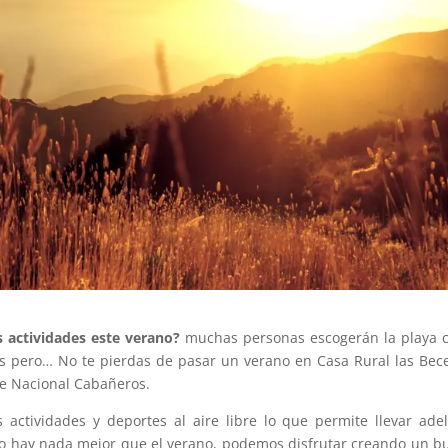
s actividades este verano?
muchas personas escogerán la playa 
os pero… No te pierdas de pasar un verano en Casa Rural las Bec
que Nacional Cabañeros.
actividades y deportes al aire libre lo que permite llevar ade
no hay nada mejor que el verano, podemos disfrutar creando un b