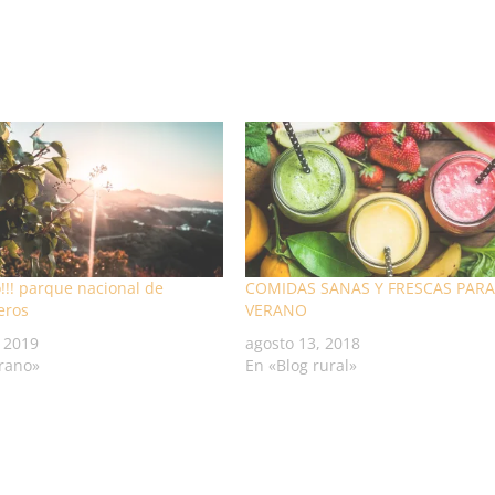
!!! parque nacional de
COMIDAS SANAS Y FRESCAS PARA
eros
VERANO
, 2019
agosto 13, 2018
rano»
En «Blog rural»