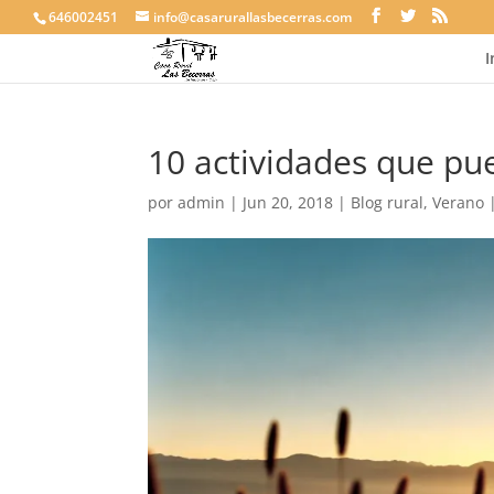
646002451
info@casarurallasbecerras.com
I
10 actividades que pu
por
admin
|
Jun 20, 2018
|
Blog rural
,
Verano