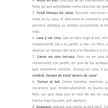
Anda en bici.
Disfruta de un maravilloso d
fotos ya que actividades como esta son las que
Total tiempo de relax.
Escucha canciones qu
solas en tu casa, El descanso es necesario 
persona dedique su tiempo únicamente al re
vida.
Leer y ver cine.
Lee un libro bajo el sol, in
simplemente sal a tu jardín a leer un libro c
dedicar un tiempo del ocio a la literatura y el c
Cenar en una terraza.
Pero no en una ter
restaurante con jardín, en una de las azoteas
que solamente conoces. Incluso en casa, si pu
tendrás tiempo de estar dentro de casa!
Tomar el Sol.
Comer helados mientras pas
reconocer que, moderadamente, es bueno pa
feliz, así que deja que te roce de vez en cu
hierba bajo tus pies, por ejemplo.
Acampar.
planea una noche al aire libre. T