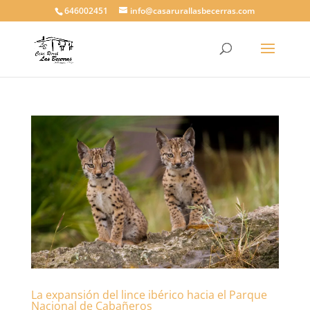
646002451
info@casarurallasbecerras.com
La expansión del lince ibérico hacia el Parque
Nacional de Cabañeros