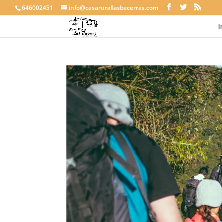
646002451
info@casarurallasbecerras.com
I