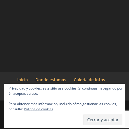
Inicio
Donde estamos
Galería de fotos
Actividades
Entorno
Blog Cabañeros
Privacidad y cookies: este sitio usa cookies. Si continúas navegando por
Reservas
él, aceptas su uso.
Para obtener más información, incluido cómo gestionar las cookies,
consulta:
Política de cookies
Diseñado por
Elegant Themes
| Desarrollado por
WordPress