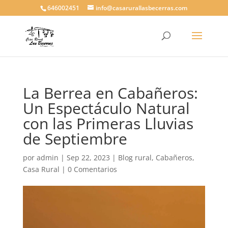
646002451
info@casarurallasbecerras.com
La Berrea en Cabañeros:
Un Espectáculo Natural
con las Primeras Lluvias
de Septiembre
por
admin
|
Sep 22, 2023
|
Blog rural
,
Cabañeros
,
Casa Rural
|
0 Comentarios