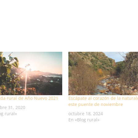
da rural de Año Nuevo 2021
Escápate al corazón de la natural
este puente de noviembre
bre 31, 2020
og rural»
octubre 18, 2024
En «Blog rural»