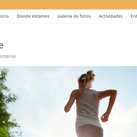
nicio
Donde estamos
Galería de fotos
Actividades
En
e
entarios