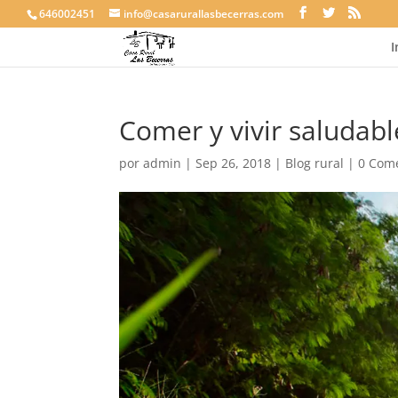
646002451
info@casarurallasbecerras.com
I
Comer y vivir saludabl
por
admin
|
Sep 26, 2018
|
Blog rural
|
0 Com