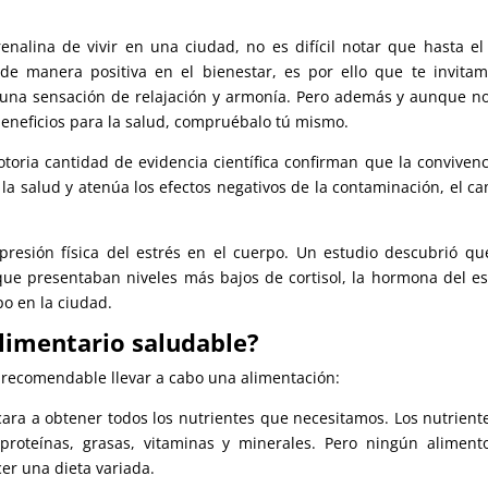
enalina de vivir en una ciudad, no es difícil notar que hasta e
de manera positiva en el bienestar, es por ello que te invita
a una sensación de relajación y armonía. Pero además y aunque n
beneficios para la salud, compruébalo tú mismo.
oria cantidad de evidencia científica confirman que la convivenc
la salud y atenúa los efectos negativos de la contaminación, el c
xpresión física del estrés en el cuerpo. Un estudio descubrió qu
e presentaban niveles más bajos de cortisol, la hormona del es
o en la ciudad.
alimentario saludable?
 recomendable llevar a cabo una alimentación:
cara a obtener todos los nutrientes que necesitamos. Los nutrient
proteínas, grasas, vitaminas y minerales. Pero ningún aliment
er una dieta variada.