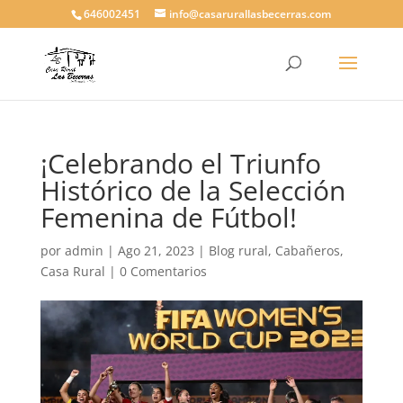
646002451
info@casarurallasbecerras.com
¡Celebrando el Triunfo
Histórico de la Selección
Femenina de Fútbol!
por
admin
|
Ago 21, 2023
|
Blog rural
,
Cabañeros
,
Casa Rural
|
0 Comentarios