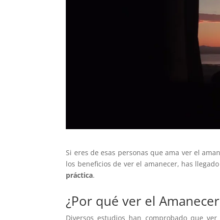
Si eres de esas personas que ama ver el amane
los beneficios de ver el amanecer, has llegado
práctica
.
¿Por qué ver el Amanecer
Diversos estudios han comprobado que ver e