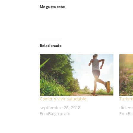
Me gusta esto:
Relacionado
Comer y vivir saludable
Turism
septiembre 26, 2018
diciem
En «Blog rural»
En «Bl