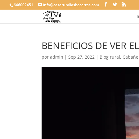
646002451
info@casarurallasbecerras.com
I
BENEFICIOS DE VER 
por
admin
|
Sep 27, 2022
|
Blog rural
,
Cabañe