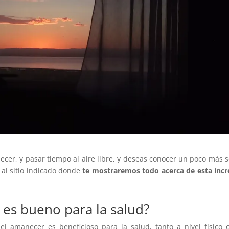
cer, y pasar tiempo al aire libre, y deseas conocer un poco más 
 al sitio indicado donde
te mostraremos todo acerca de esta incr
 es bueno para la salud?
l amanecer es beneficioso para la salud, tanto a nivel físico