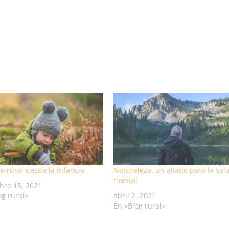
o rural desde la infancia
Naturaleza, un aliado para la sal
mental
bre 15, 2021
og rural»
abril 2, 2021
En «Blog rural»