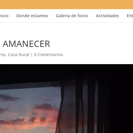
nicio
Donde estamos
Galería de fotos
Actividades
En
EL AMANECER
ros
,
Casa Rural
|
0 Comentarios