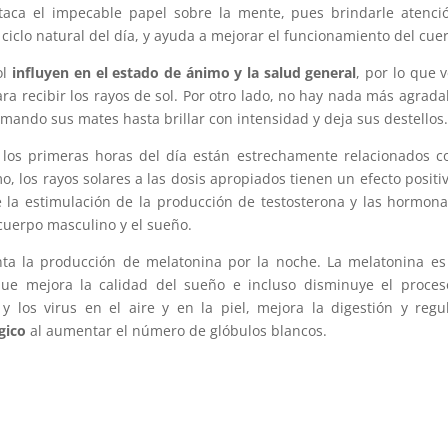
taca el impecable papel sobre la mente, pues brindarle atenci
ciclo natural del día, y ayuda a mejorar el funcionamiento del cue
ol
influyen en el estado de ánimo y la salud general
, por lo que v
 recibir los rayos de sol. Por otro lado, no hay nada más agrada
tomando sus mates hasta brillar con intensidad y deja sus destellos
e los primeras horas del día están estrechamente relacionados c
, los rayos solares a las dosis apropiados tienen un efecto positi
 la estimulación de la producción de testosterona y las hormon
cuerpo masculino y el sueño.
nta la producción de melatonina por la noche. La melatonina e
ue mejora la calidad del sueño e incluso disminuye el proces
y los virus en el aire y en la piel, mejora la digestión y regu
gico
al aumentar el número de glóbulos blancos.