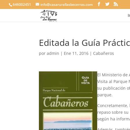
646002451
info@casarurallasbecerras.com
I
Editada la Guía Prácti
por
admin
|
Ene 11, 2016
|
Cabañeros
El Ministerio de
Visita al Parque
su publicación of
parque.
Concretamente, l
repaso sobre su 
según ha informa
Además, también