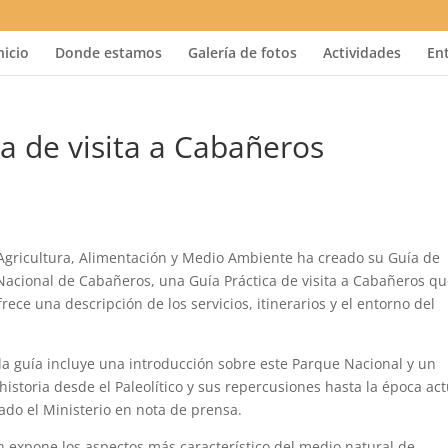
nicio
Donde estamos
Galería de fotos
Actividades
En
ca de visita a Cabañeros
 Agricultura, Alimentación y Medio Ambiente ha creado su Guía de
 Nacional de Cabañeros, una Guía Práctica de visita a Cabañeros q
rece una descripción de los servicios, itinerarios y el entorno del
a guía incluye una introducción sobre este Parque Nacional y un
historia desde el Paleolítico y sus repercusiones hasta la época act
do el Ministerio en nota de prensa.
 expone los aspectos más característico del medio natural de