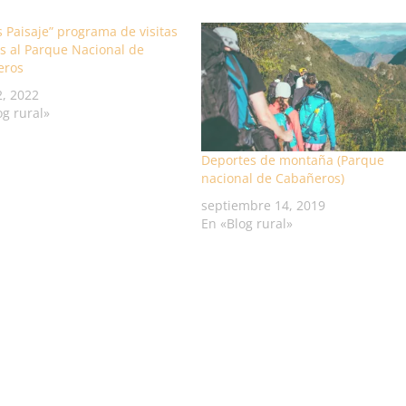
 Paisaje” programa de visitas
s al Parque Nacional de
eros
2, 2022
og rural»
Deportes de montaña (Parque
nacional de Cabañeros)
septiembre 14, 2019
En «Blog rural»