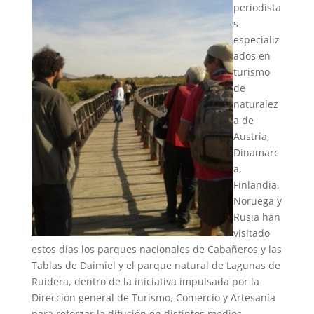
periodista
s
especializ
ados en
turismo
de
naturalez
a de
Austria,
Dinamarc
a,
Finlandia,
Noruega y
Rusia han
visitado
estos días los parques nacionales de Cabañeros y las
Tablas de Daimiel y el parque natural de Lagunas de
Ruidera, dentro de la iniciativa impulsada por la
Dirección general de Turismo, Comercio y Artesanía
para reforzar la difusión en distintos medios