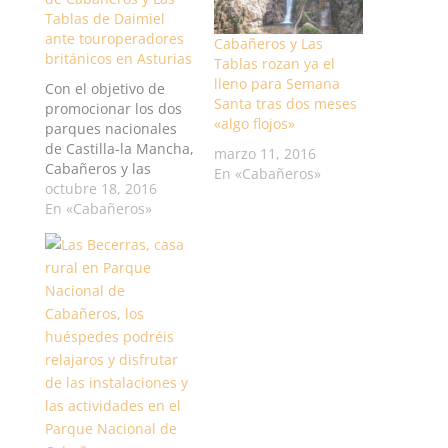
Tablas de Daimiel
ante touroperadores
Cabañeros y Las
británicos en Asturias
Tablas rozan ya el
lleno para Semana
Con el objetivo de
Santa tras dos meses
promocionar los dos
«algo flojos»
parques nacionales
de Castilla-la Mancha,
marzo 11, 2016
Cabañeros y las
En «Cabañeros»
Tablas de Daimiel, el
octubre 18, 2016
Gobierno de Castilla-
En «Cabañeros»
La Mancha, de la
mano de la Oficina
Española de Turismo
en Londres, ha
participado en un
'workshop' en
Asturias para 10
touroperadores
británicos. La reunión
se ha llevado…