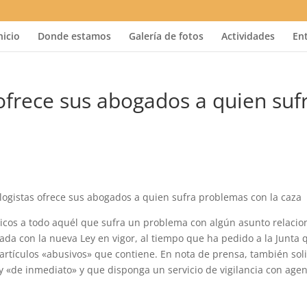
nicio
Donde estamos
Galería de fotos
Actividades
En
ofrece sus abogados a quien suf
logistas ofrece sus abogados a quien sufra problemas con la caza
rídicos a todo aquél que sufra un problema con algún asunto relaci
ada con la nueva Ley en vigor, al tiempo que ha pedido a la Junta 
rtículos «abusivos» que contiene. En nota de prensa, también soli
y «de inmediato» y que disponga un servicio de vigilancia con age