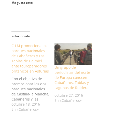
Me gusta esto:
Relacionado
C-LM promociona los
parques nacionales
de Cabañeros y Las
Tablas de Daimiel
ante touroperadores
Un grupo de
británicos en Asturias
periodistas del norte
de Europa conocen
Con el objetivo de
Cabañeros, Tablas y
promocionar los dos
Lagunas de Ruidera
parques nacionales
de Castilla-la Mancha,
octubre 27, 2016
Cabañeros y las
En «Cabañeros»
Tablas de Daimiel, el
octubre 18, 2016
Gobierno de Castilla-
En «Cabañeros»