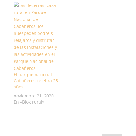
La Mancha, de la
mano de la Oficina
Española de Turismo
en Londres, ha
participado en un
'workshop' en
Asturias para 10
touroperadores
británicos. La reunión
se ha llevado…
El parque nacional
Cabañeros celebra 25
años
noviembre 21, 2020
En «Blog rural»