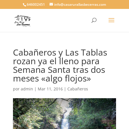
646002451
info@casarurallasbecerras.com
Cabañeros y Las Tablas
rozan ya el lleno para
Semana Santa tras dos
meses «algo flojos»
por
admin
|
Mar 11, 2016
|
Cabañeros