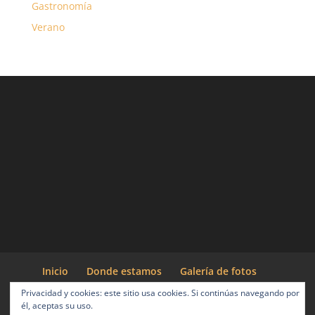
Gastronomía
Verano
Inicio
Donde estamos
Galería de fotos
Actividades
Entorno
Blog Cabañeros
Privacidad y cookies: este sitio usa cookies. Si continúas navegando por
Reservas
él, aceptas su uso.